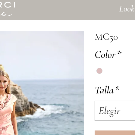
Look
MC50
Color
*
Talla
*
Elegir