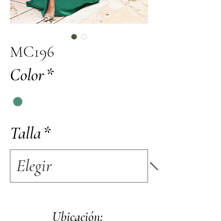
MC196
Color
*
Talla
*
Ubicación: