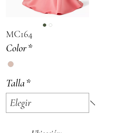
MC164
Color
*
Talla
*