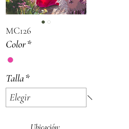
MC126
Color
*
Talla
*
Ubicación: