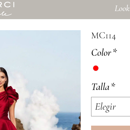
Look
MC114
Color
*
Talla
*
Elegir