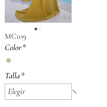
MC109
Color
*
Talla
*