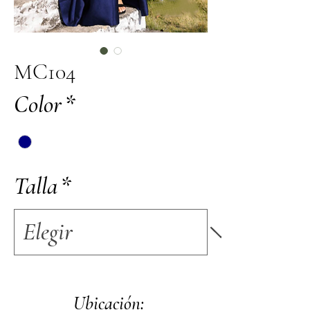
MC104
Color
*
Talla
*
Ubicación: